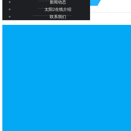
新闻动态
太阳2在线介绍
联系我们
多年安全专注
注册太阳2营销及分布情况以实现全局营销数据在线管理和动态数
据规划